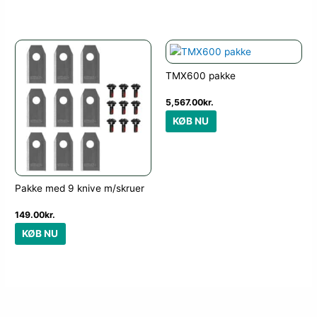
TMX600 pakke
5,567.00
kr.
KØB NU
Pakke med 9 knive m/skruer
149.00
kr.
KØB NU