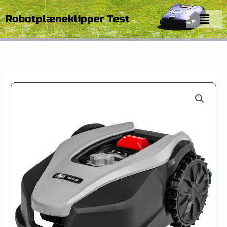
Gå
Menu
til
Robotplæneklipper Test
indholdet