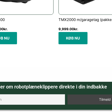
00
TMX2000 m/garagetag (pakke
00
kr.
9,999.00
kr.
ØB NU
KØB NU
er om robotplæneklippere direkte i din indbakke