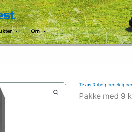
est
ukter
Om
Texas Robotplæneklippe
Pakke med 9 k