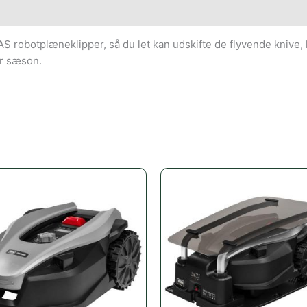
AS robotplæneklipper, så du let kan udskifte de flyvende knive, h
er sæson.