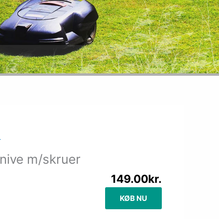
r
nive m/skruer
149.00
kr.
KØB NU