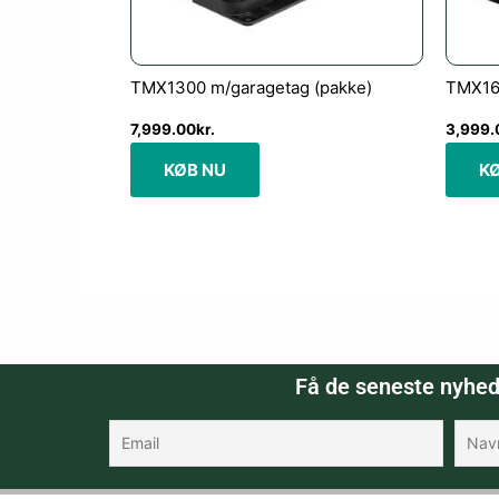
TMX1300 m/garagetag (pakke)
TMX16
7,999.00
kr.
3,999.
KØB NU
K
Få de seneste nyhed