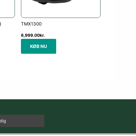
)
TMX1300
6,999.00
kr.
KØB NU