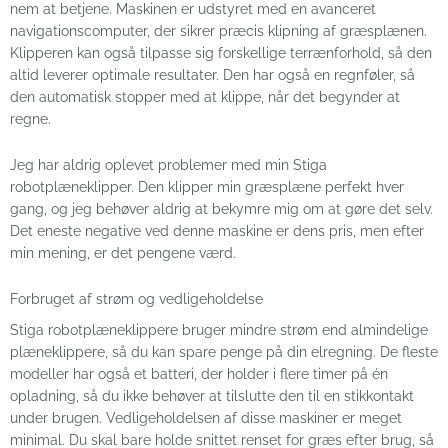
nem at betjene. Maskinen er udstyret med en avanceret
navigationscomputer, der sikrer præcis klipning af græsplænen.
Klipperen kan også tilpasse sig forskellige terrænforhold, så den
altid leverer optimale resultater. Den har også en regnføler, så
den automatisk stopper med at klippe, når det begynder at
regne.
Jeg har aldrig oplevet problemer med min Stiga
robotplæneklipper. Den klipper min græsplæne perfekt hver
gang, og jeg behøver aldrig at bekymre mig om at gøre det selv.
Det eneste negative ved denne maskine er dens pris, men efter
min mening, er det pengene værd.
Forbruget af strøm og vedligeholdelse
Stiga robotplæneklippere bruger mindre strøm end almindelige
plæneklippere, så du kan spare penge på din elregning. De fleste
modeller har også et batteri, der holder i flere timer på én
opladning, så du ikke behøver at tilslutte den til en stikkontakt
under brugen. Vedligeholdelsen af disse maskiner er meget
minimal. Du skal bare holde snittet renset for græs efter brug, så