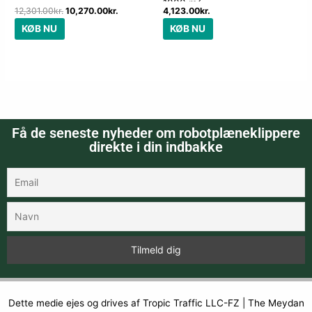
1000 m²
12,301.00
kr.
10,270.00
kr.
4,123.00
kr.
KØB NU
KØB NU
Få de seneste nyheder om robotplæneklippere
direkte i din indbakke
Dette medie ejes og drives af Tropic Traffic LLC-FZ | The Meydan