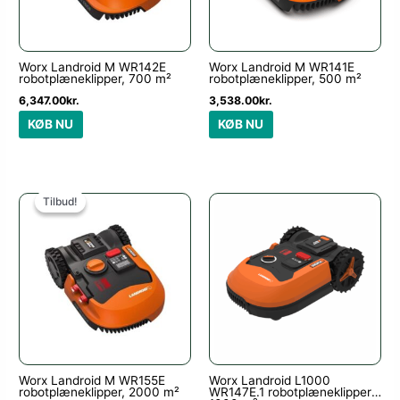
Worx Landroid M WR142E
Worx Landroid M WR141E
robotplæneklipper, 700 m²
robotplæneklipper, 500 m²
6,347.00
kr.
3,538.00
kr.
KØB NU
KØB NU
Den
Den
oprindelige
aktuelle
Tilbud!
Tilbud!
pris
pris
var:
er:
12,301.00kr..
10,270.00kr..
Worx Landroid M WR155E
Worx Landroid L1000
robotplæneklipper, 2000 m²
WR147E.1 robotplæneklipper,