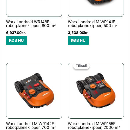
Worx Landroid WR148E
Worx Landroid M WR141E
robotplæneklipper, 800 m²
robotplæneklipper, 500 m²
6,937.00
kr.
3,538.00
kr.
KØB NU
KØB NU
Den
Den
oprindelige
aktuelle
Tilbud!
Tilbud!
pris
pris
var:
er:
12,301.00kr..
10,270.00k
Worx Landroid M WR142E
Worx Landroid M WR155E
robotplæneklipper, 700 m²
robotplæneklipper, 2000 m²