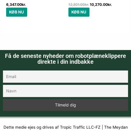
6,347.00
kr.
12,301.00
kr.
10,270.00
kr.
KØB NU
KØB NU
Få de seneste nyheder om robotplæneklippere
direkte i din indbakke
Dette medie ejes og drives af Tropic Traffic LLC-FZ | The Meydan