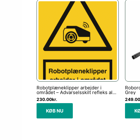
Robotplæneklipper arbejder i
Roboro
området – Advarselsskilt refleks alu.
Grey
(A4) 297 x 210 mm
230.00
kr.
249.0
KØB NU
K