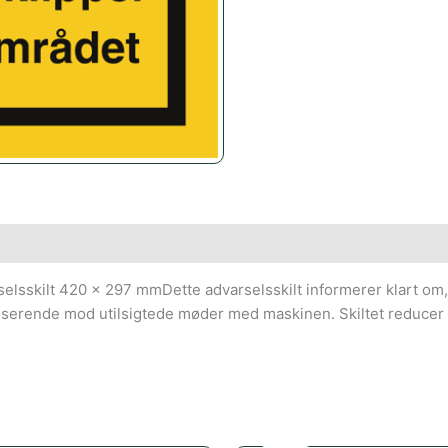
lsskilt 420 x 297 mmDette advarselsskilt informerer klart om, a
asserende mod utilsigtede møder med maskinen. Skiltet reducer
Den
Den