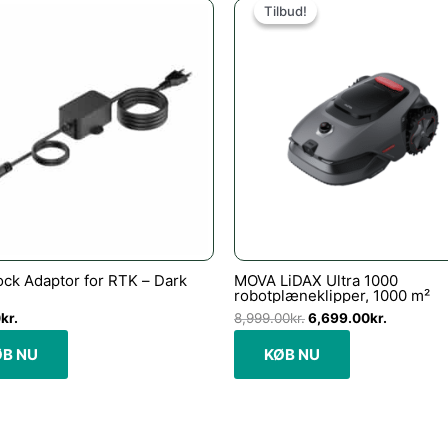
oprindelige
aktuelle
Tilbud!
Tilbud!
pris
pris
var:
er:
8,999.00kr..
6,699.00
ck Adaptor for RTK – Dark
MOVA LiDAX Ultra 1000
robotplæneklipper, 1000 m²
0
kr.
8,999.00
kr.
6,699.00
kr.
ØB NU
KØB NU