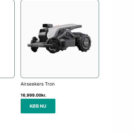
kr..
Airseekers Tron
16,999.00
kr.
KØB NU