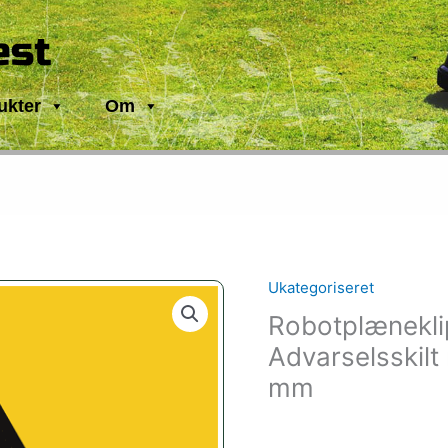
est
ukter
Om
Ukategoriseret
Robotplæneklip
Advarselsskilt
mm