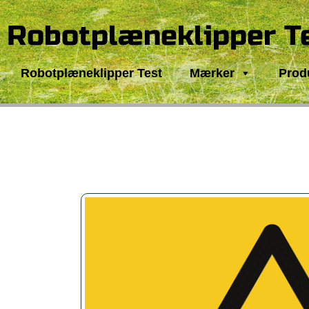
Gå
til
Robotplæneklipper T
indholdet
Robotplæneklipper Test
Mærker
Prod