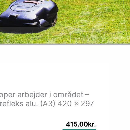
per arbejder i området –
 refleks alu. (A3) 420 x 297
415.00
kr.