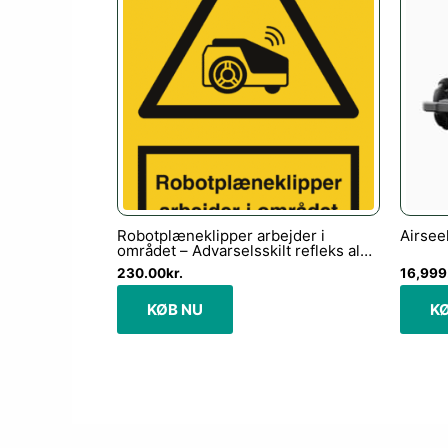
Robotplæneklipper arbejder i
Airsee
området – Advarselsskilt refleks alu.
(A4) 297 x 210 mm
230.00
kr.
16,999
KØB NU
K