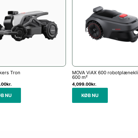
kers Tron
MOVA ViAX 600 robotplænekli
600 m²
.00
kr.
4,099.00
kr.
ØB NU
KØB NU