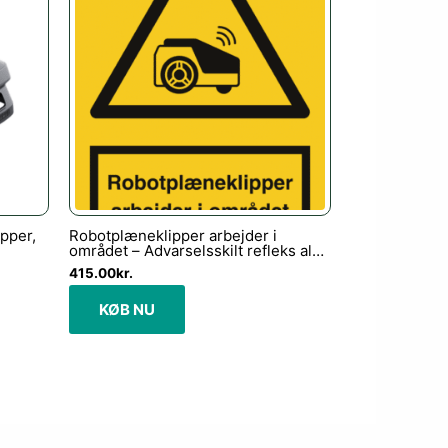
pper,
Robotplæneklipper arbejder i
området – Advarselsskilt refleks alu.
(A3) 420 x 297 mm
415.00
kr.
KØB NU