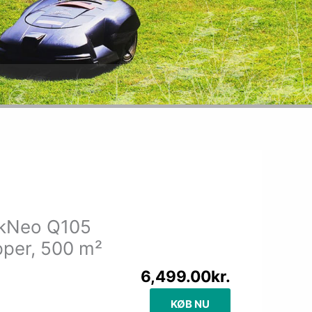
kNeo Q105
pper, 500 m²
6,499.00
kr.
KØB NU