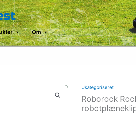
est
ukter
Om
Ukategoriseret
Roborock Roc
robotplænekli