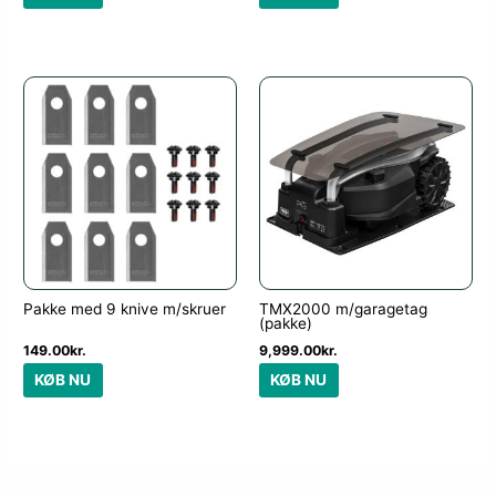
Pakke med 9 knive m/skruer
TMX2000 m/garagetag
(pakke)
149.00
kr.
9,999.00
kr.
KØB NU
KØB NU