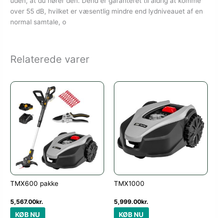
uden, at du hører den. Dend er garanteret til aldrig at komme
over 55 dB, hvilket er væsentlig mindre end lydniveauet af en
normal samtale, o
Relaterede varer
TMX600 pakke
TMX1000
5,567.00
kr.
5,999.00
kr.
KØB NU
KØB NU