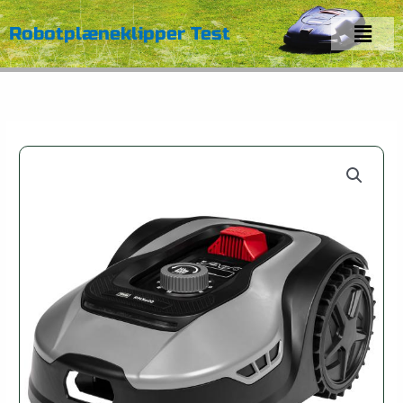
Gå
Menu
til
Robotplæneklipper Test
indholdet