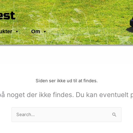
est
ukter
Om
Siden ser ikke ud til at findes.
på noget der ikke findes. Du kan eventuelt 
Søg
efter: