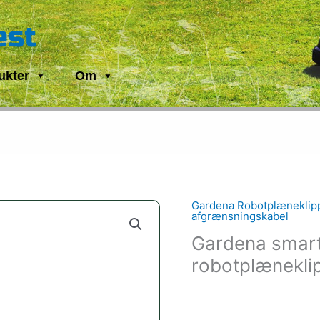
est
ukter
Om
Gardena Robotplæneklip
afgrænsningskabel
Gardena smart
robotplænekli