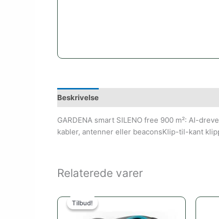
Beskrivelse
GARDENA smart SILENO free 900 m²: AI-drevet,
kabler, antenner eller beaconsKlip-til-kant kli
Relaterede varer
Den
Den
oprindelige
aktuelle
Tilbud!
Tilbud!
pris
pris
var:
er: