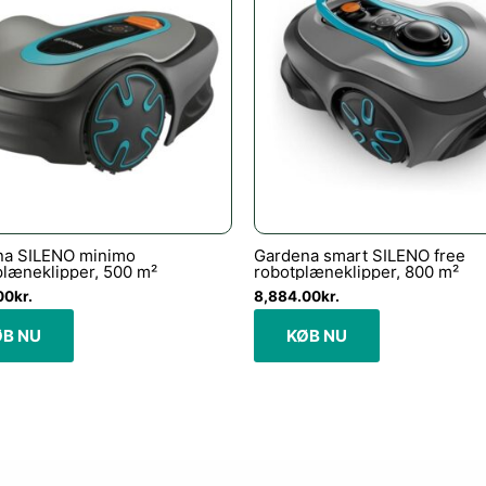
na SILENO minimo
Gardena smart SILENO free
læneklipper, 500 m²
robotplæneklipper, 800 m²
00
kr.
8,884.00
kr.
ØB NU
KØB NU