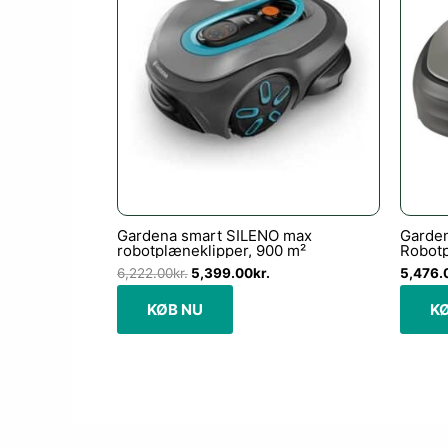
6,222.00kr..
5,399.00kr..
Gardena smart SILENO max
Garde
robotplæneklipper, 900 m²
Robotp
6,222.00
kr.
5,399.00
kr.
5,476.
KØB NU
K