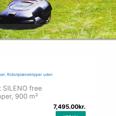
per
,
Robotplæneklipper uden
 SILENO free
pper, 900 m²
7,495.00
kr.