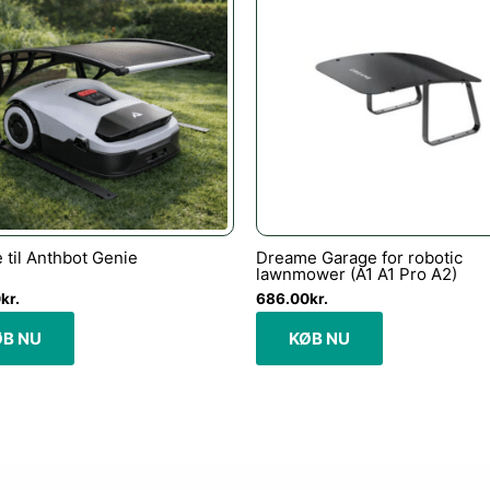
 til Anthbot Genie
Dreame Garage for robotic
lawnmower (A1 A1 Pro A2)
0
kr.
686.00
kr.
ØB NU
KØB NU