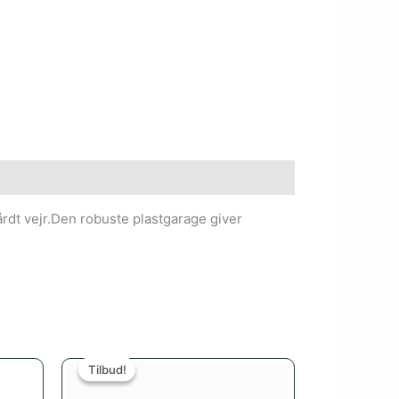
årdt vejr.Den robuste plastgarage giver
Den
Den
oprindelige
aktuelle
Tilbud!
Tilbud!
pris
pris
var:
er: