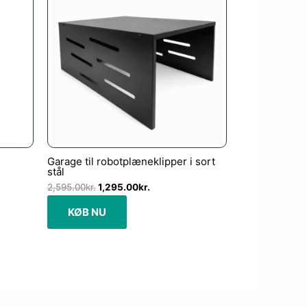
2,595.00kr..
1,295.00kr..
Garage til robotplæneklipper i sort
stål
2,595.00
kr.
1,295.00
kr.
KØB NU