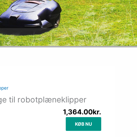
pper
e til robotplæneklipper
1,364.00
kr.
KØB NU