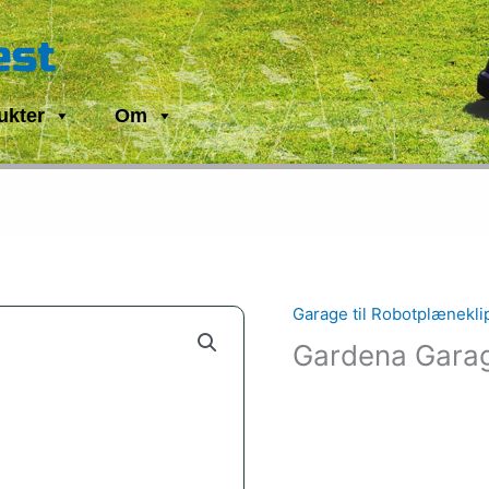
est
ukter
Om
Garage til Robotplænekli
Gardena Garag