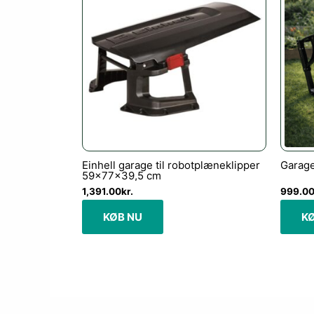
Einhell garage til robotplæneklipper
Garage
59x77x39,5 cm
1,391.00
kr.
999.0
KØB NU
K