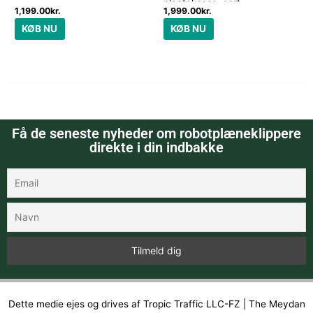
plantekasse, sort
1,199.00
kr.
1,999.00
kr.
KØB NU
KØB NU
Få de seneste nyheder om robotplæneklippere
direkte i din indbakke
Dette medie ejes og drives af Tropic Traffic LLC-FZ | The Meydan