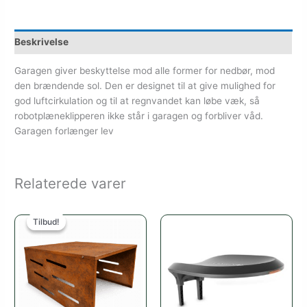
Beskrivelse
Garagen giver beskyttelse mod alle former for nedbør, mod
den brændende sol. Den er designet til at give mulighed for
god luftcirkulation og til at regnvandet kan løbe væk, så
robotplæneklipperen ikke står i garagen og forbliver våd.
Garagen forlænger lev
Relaterede varer
Den
Den
oprindelige
aktuelle
Tilbud!
Tilbud!
pris
pris
var:
er:
1,999.00kr..
995.00kr..