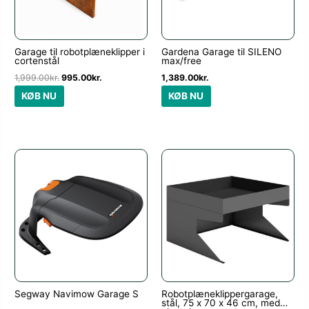
Garage til robotplæneklipper i
Gardena Garage til SILENO
cortenstål
max/free
1,999.00
kr.
995.00
kr.
1,389.00
kr.
KØB NU
KØB NU
Segway Navimow Garage S
Robotplæneklippergarage,
stål, 75 x 70 x 46 cm, med