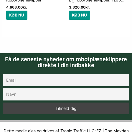
Robotplæneklipper
BT robotplæneklipper, 1200
m²
4,663.00
kr.
3,326.00
kr.
KØB NU
KØB NU
Få de seneste nyheder om robotplæneklippere
direkte i din indbakke
Dette medie ejes og drives af Tropic Traffic LLC-FZ | The Meydan