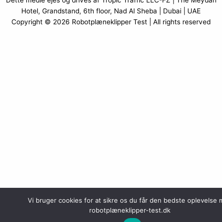
Dette medie ejes og drives af Tropic Traffic LLC-FZ | The Meydan
Hotel, Grandstand, 6th floor, Nad Al Sheba | Dubai | UAE
Copyright © 2026
Robotplæneklipper Test
| All rights reserved
Vi bruger cookies for at sikre os du får den bedste oplevelse
robotplæneklipper-test.dk