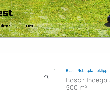
est
ukter
Om
Bosch Robotplæneklippe
Bosch Indego 
500 m²