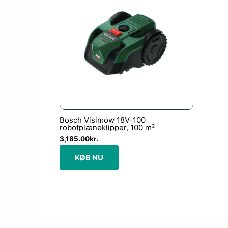
Bosch Visimow 18V-100
robotplæneklipper, 100 m²
3,185.00
kr.
KØB NU