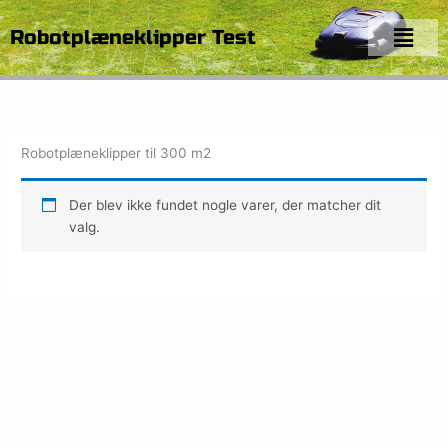
Gå
Menu
til
Robotplæneklipper Test
indholdet
Robotplæneklipper til 300 m2
Der blev ikke fundet nogle varer, der matcher dit
valg.