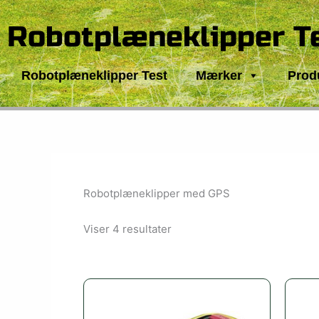
Gå
til
Robotplæneklipper T
indholdet
Robotplæneklipper Test
Mærker
Prod
Robotplæneklipper med GPS
Viser 4 resultater