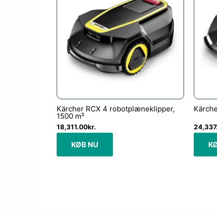
Kärcher RCX 4 robotplæneklipper,
Kärche
1500 m²
18,311.00
kr.
24,337
KØB NU
K