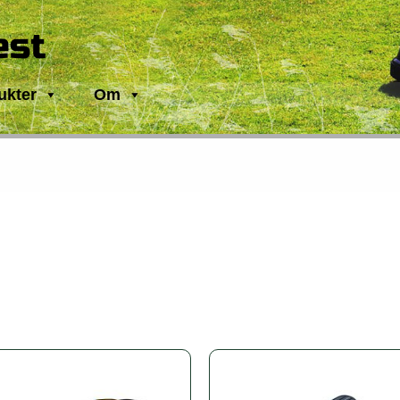
est
ukter
Om