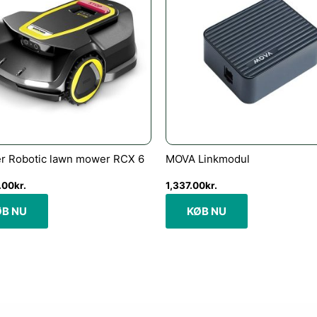
r Robotic lawn mower RCX 6
MOVA Linkmodul
.00
kr.
1,337.00
kr.
ØB NU
KØB NU