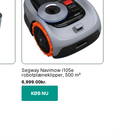
Segway Navimow i105e
robotplæneklipper, 500 m²
6,999.00
kr.
KØB NU