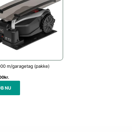
0 m/garagetag (pakke)
00
kr.
ØB NU