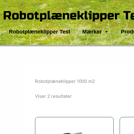
Gå
til
Robotplæneklipper T
indholdet
Robotplæneklipper Test
Mærker
Prod
Robotplæneklipper 1000 m2
Viser 2 resultater