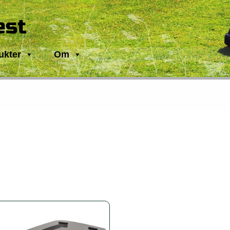
est
ukter
Om