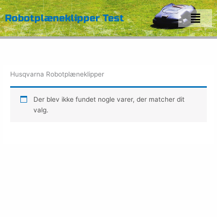
Gå
Menu
til
Robotplæneklipper Test
indholdet
Husqvarna Robotplæneklipper
Der blev ikke fundet nogle varer, der matcher dit
valg.