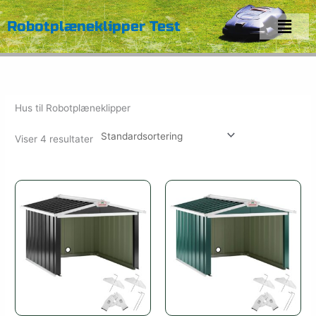
Gå
Menu
til
Robotplæneklipper Test
indholdet
Hus til Robotplæneklipper
Viser 4 resultater