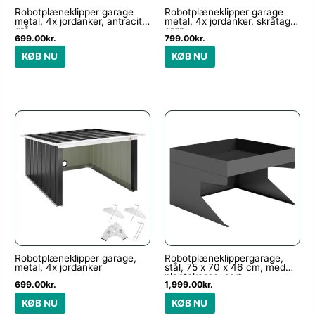
Robotplæneklipper garage
Robotplæneklipper garage
metal, 4x jordanker, antracit
metal, 4x jordanker, skråtag
grå
grøn
699.00
kr.
799.00
kr.
KØB NU
KØB NU
Robotplæneklipper garage,
Robotplæneklippergarage,
metal, 4x jordanker
stål, 75 x 70 x 46 cm, med
plantekasse, sort
699.00
kr.
1,999.00
kr.
KØB NU
KØB NU