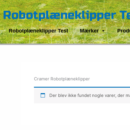
Gå
til
Robotplæneklipper T
indholdet
Robotplæneklipper Test
Mærker
Prod
Cramer Robotplæneklipper
Der blev ikke fundet nogle varer, der ma