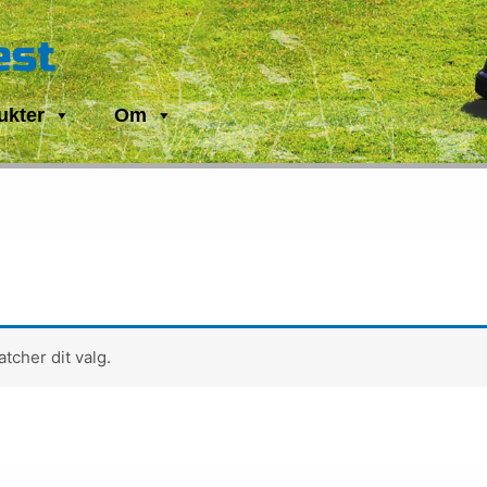
est
ukter
Om
tcher dit valg.